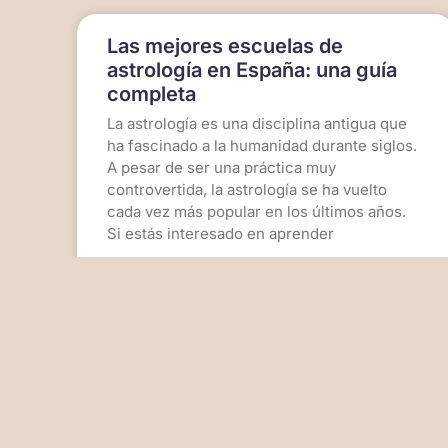
Las mejores escuelas de
astrología en España: una guía
completa
La astrología es una disciplina antigua que
ha fascinado a la humanidad durante siglos.
A pesar de ser una práctica muy
controvertida, la astrología se ha vuelto
cada vez más popular en los últimos años.
Si estás interesado en aprender
LEER MÁS >>
11 de mayo de 2023
No hay comentarios
LEANDROPLIPTAK
PRODUCTOS
FO