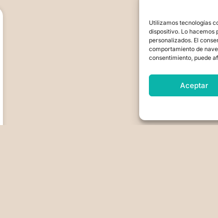
Utilizamos tecnologías c
dispositivo. Lo hacemos 
personalizados. El conse
comportamiento de navegac
consentimiento, puede af
Aceptar
RMACIONES
OTROS
POLÍTICAS 