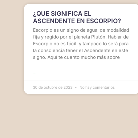
¿QUE SIGNIFICA EL
ASCENDENTE EN ESCORPIO?
Escorpio es un signo de agua, de modalidad
fija y regido por el planeta Plutón. Hablar de
Escorpio no es fácil, y tampoco lo será para
la consciencia tener el Ascendente en este
signo. Aquí te cuento mucho más sobre
LEER MÁS >>
30 de octubre de 2023
No hay comentarios