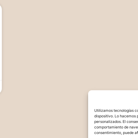
Utilizamos tecnologías c
dispositivo. Lo hacemos 
personalizados. El conse
comportamiento de navegac
consentimiento, puede af