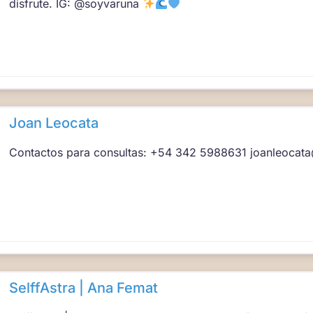
disfrute. IG: @soyvaruna
Joan Leocata
Contactos para consultas: +54 342 5988631 joanleocat
SelffAstra | Ana Femat