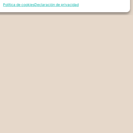
Política de cookies
Declaración de privacidad
DE PRIVACIDAD
DE PRIVACIDAD (UE)
OOKIES (UE)