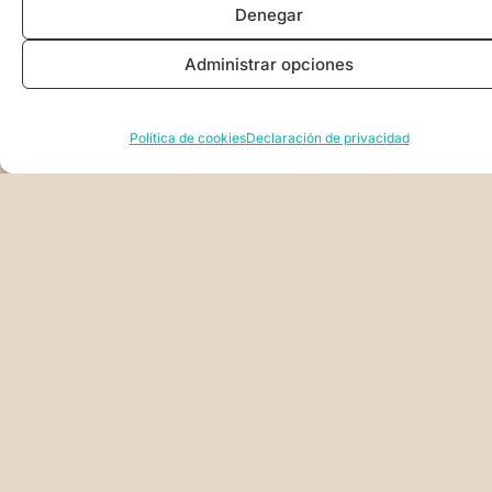
Denegar
Administrar opciones
Política de cookies
Declaración de privacidad
LEANDROPLIPTAK
PRODUCTOS
FORMACIONES
OTROS
POLÍTI
LIBROS
EVENTOS
FORMACIÓN