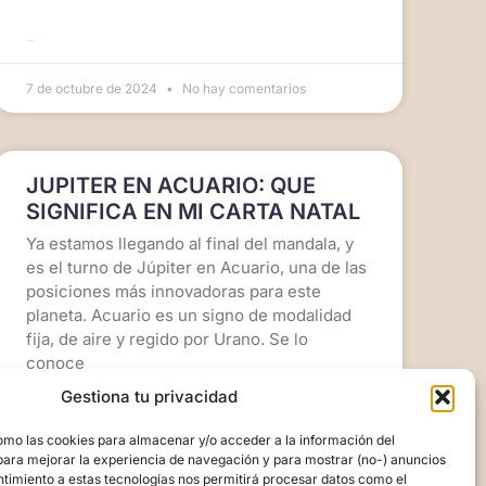
LEER MÁS >>
7 de octubre de 2024
No hay comentarios
JUPITER EN ACUARIO: QUE
SIGNIFICA EN MI CARTA NATAL
Ya estamos llegando al final del mandala, y
es el turno de Júpiter en Acuario, una de las
posiciones más innovadoras para este
planeta. Acuario es un signo de modalidad
fija, de aire y regido por Urano. Se lo
conoce
Gestiona tu privacidad
omo las cookies para almacenar y/o acceder a la información del
LEER MÁS >>
para mejorar la experiencia de navegación y para mostrar (no-) anuncios
ntimiento a estas tecnologías nos permitirá procesar datos como el