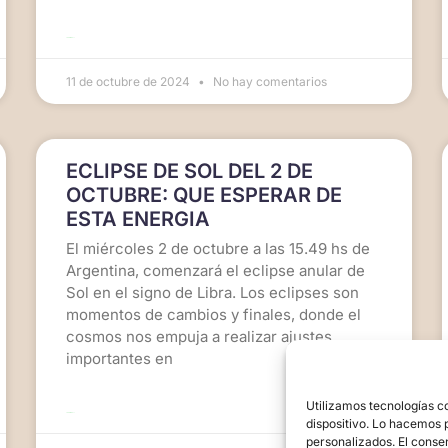
LEER MÁS >>
11 de octubre de 2024
No hay comentarios
ECLIPSE DE SOL DEL 2 DE
OCTUBRE: QUE ESPERAR DE
ESTA ENERGIA
El miércoles 2 de octubre a las 15.49 hs de
Argentina, comenzará el eclipse anular de
Sol en el signo de Libra. Los eclipses son
momentos de cambios y finales, donde el
cosmos nos empuja a realizar ajustes
importantes en
Utilizamos tecnologías c
LEER MÁS >>
dispositivo. Lo hacemos 
personalizados. El conse