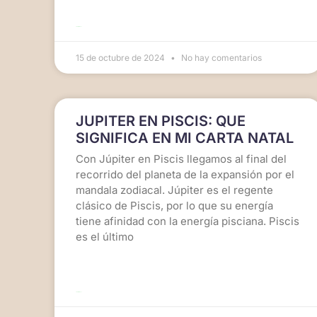
LEER MÁS >>
15 de octubre de 2024
No hay comentarios
JUPITER EN PISCIS: QUE
SIGNIFICA EN MI CARTA NATAL
Con Júpiter en Piscis llegamos al final del
recorrido del planeta de la expansión por el
mandala zodiacal. Júpiter es el regente
clásico de Piscis, por lo que su energía
tiene afinidad con la energía pisciana. Piscis
es el último
LEER MÁS >>