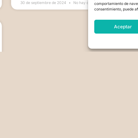
30 de septiembre de 2024
No hay comentarios
comportamiento de navegac
consentimiento, puede af
Aceptar
1
2
3
4
5