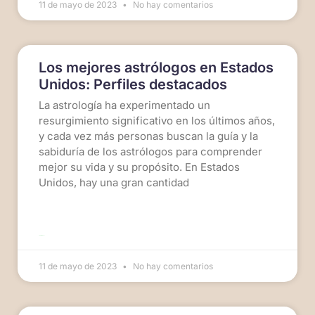
11 de mayo de 2023
No hay comentarios
Los mejores astrólogos en Estados
Unidos: Perfiles destacados
La astrología ha experimentado un
resurgimiento significativo en los últimos años,
y cada vez más personas buscan la guía y la
sabiduría de los astrólogos para comprender
mejor su vida y su propósito. En Estados
Unidos, hay una gran cantidad
LEER MÁS >>
11 de mayo de 2023
No hay comentarios