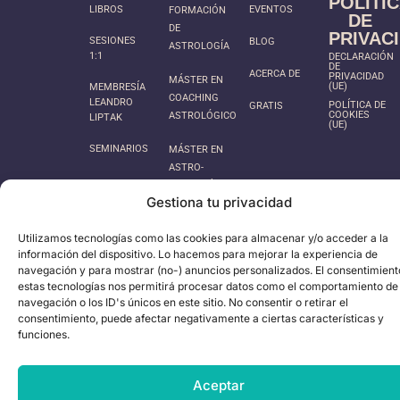
POLÍTI
LIBROS
EVENTOS
FORMACIÓN
DE
DE
PRIVAC
SESIONES
BLOG
ASTROLOGÍA
1:1
DECLARACIÓN
DE
ACERCA DE
PRIVACIDAD
MÁSTER EN
(UE)
MEMBRESÍA
COACHING
LEANDRO
POLÍTICA DE
GRATIS
COOKIES
ASTROLÓGICO
LIPTAK
(UE)
SEMINARIOS
MÁSTER EN
ASTRO-
BIOGRAFÍA
Gestiona tu privacidad
POSTGRADO
Utilizamos tecnologías como las cookies para almacenar y/o acceder a la
EN
información del dispositivo. Lo hacemos para mejorar la experiencia de
SINASTRÍAS
navegación y para mostrar (no-) anuncios personalizados. El consentimient
estas tecnologías nos permitirá procesar datos como el comportamiento de
navegación o los ID's únicos en este sitio. No consentir o retirar el
consentimiento, puede afectar negativamente a ciertas características y
funciones.
Aceptar