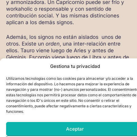
y armonizadora. Un Capricornio puede ser frío y
workaholic o responsable y con sentido de
contribución social. Y las mismas distinciones
aplican a los demás signos.
Además, los signos no están aislados unos de
otros. Existe un
orden
, una inter-relación entre
ellos. Tauro viene luego de Aries y antes de
Géminis, Escorpio viene luego de Libra y antes de
Sagitario, y así sucesivamente. No «caemos por
Gestiona tu privacidad
casualidad» en un signo, sino que hay un proceso
de despliegue y expresión que los encadena. Por
Utilizamos tecnologías como las cookies para almacenar y/o acceder a la
eso, los doce signos pueden ser vistos como
doce
información del dispositivo. Lo hacemos para mejorar la experiencia de
navegación y para mostrar (no-) anuncios personalizados. El consentimient
fases
del despliegue de las cosas, y esto aplica a
estas tecnologías nos permitirá procesar datos como el comportamiento de
una relación, una empresa, la formación de una
navegación o los ID's únicos en este sitio. No consentir o retirar el
familia, la vida útil de un objeto, lo que sea.
consentimiento, puede afectar negativamente a ciertas características y
funciones.
Doce signos, una misma
Aceptar