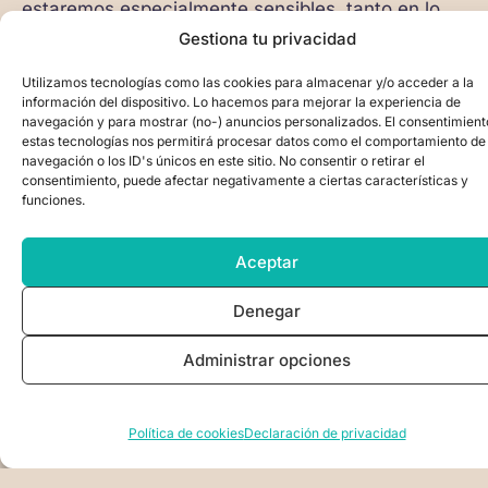
estaremos especialmente sensibles, tanto en lo
emocional como en lo perceptivo. Es importante
Gestiona tu privacidad
poner especial atención a los sueños, ya que
muchas de esas revelaciones pueden surgir
Utilizamos tecnologías como las cookies para almacenar y/o acceder a la
mientras dormimos.
información del dispositivo. Lo hacemos para mejorar la experiencia de
navegación y para mostrar (no-) anuncios personalizados. El consentimient
estas tecnologías nos permitirá procesar datos como el comportamiento de
Las lunas llenas son también momentos de
navegación o los ID's únicos en este sitio. No consentir o retirar el
profundo cambio y transformación, facilitando la
consentimiento, puede afectar negativamente a ciertas características y
funciones.
liberación de lo viejo y la apertura a lo nuevo. Es
un tiempo propicio para dejar ir lo que ya no nos
sirve y para abrirnos a nuevas oportunidades y
Aceptar
caminos en nuestras vidas, especialmente en
temáticas relacionadas con este eje zodiacal.
Denegar
Durante este tránsito lunar, es probable que nos
Administrar opciones
sintamos más sensibles a las emociones de los
demás y que deseemos brindar apoyo y cuidado
de una manera práctica y tangible.
Política de cookies
Declaración de privacidad
Es un momento excelente para practicar la