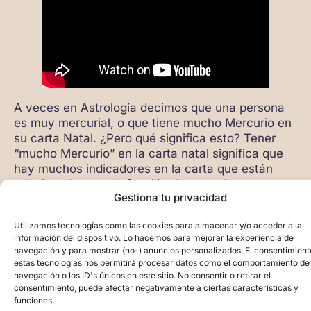
A veces en Astrología decimos que una persona
es muy mercurial, o que tiene mucho Mercurio en
su carta Natal. ¿Pero qué significa esto? Tener
“mucho Mercurio” en la carta natal significa que
hay muchos indicadores en la carta que están
relacionados con la función de este planeta.
Gestiona tu privacidad
Por ejemplo, como Mercurio se asocia con los
Utilizamos tecnologías como las cookies para almacenar y/o acceder a la
signos de Géminis y Virgos y con las casas 3 y 6,
información del dispositivo. Lo hacemos para mejorar la experiencia de
diremos que una persona es muy mercurial (o
navegación y para mostrar (no-) anuncios personalizados. El consentimient
geminiana/virginiana) cuando tiene muchos
estas tecnologías nos permitirá procesar datos como el comportamiento de
navegación o los ID's únicos en este sitio. No consentir o retirar el
planetas en casa 3 y/o 6, o en Géminis o Virgo,
consentimiento, puede afectar negativamente a ciertas características y
cuando tiene ascendente en alguno de esos dos
funciones.
signos y por lo tanto Mercurio es el regente de su