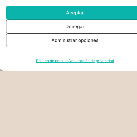
carta, cuando su Mercurio está relacionado
mediante aspectos a muchos otros planetas de la
Aceptar
carta, sobre todo si se relaciona con el Sol o la
Luna, o cuando Mercurio es el
planeta dominante
Denegar
de su carta (cuando está cerca de alguna de las
cúspides: Ascendente, Descendente, Mediocielo o
Administrar opciones
Fondo del Cielo).
Y una persona con mucho Mercurio en su carta
Política de cookies
Declaración de privacidad
tendrá muy marcadas las características de este
planeta, o le sucederán en su vida situaciones
que la llevan a vivir toda esa energía de Mercurio
que en realidad le pertenece.
Entonces, seguramente se tratará de una persona
muy inteligente, astuta, extrovertida, curiosa, con
grandes habilidades para conectar/organizar (si
tiende a un Mercurio de tierra) o a
comunicar/estudiar (si tiene un Mercurio de aire).