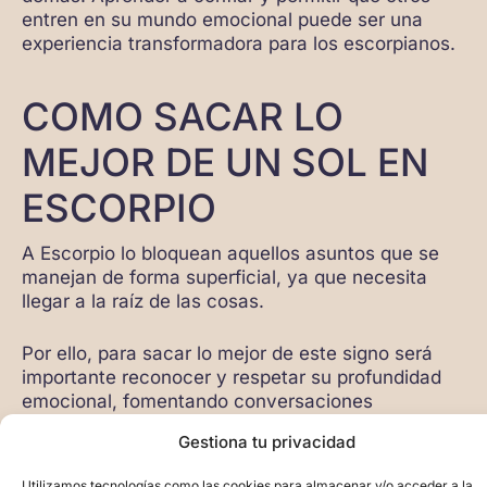
entren en su mundo emocional puede ser una
experiencia transformadora para los escorpianos.
COMO SACAR LO
MEJOR DE UN SOL EN
ESCORPIO
A Escorpio lo bloquean aquellos asuntos que se
manejan de forma superficial, ya que necesita
llegar a la raíz de las cosas.
Por ello, para sacar lo mejor de este signo será
importante reconocer y respetar su profundidad
emocional, fomentando conversaciones
significativas y mostrando un interés genuino en
Gestiona tu privacidad
comprender sus pensamientos más profundos.
Utilizamos tecnologías como las cookies para almacenar y/o acceder a la