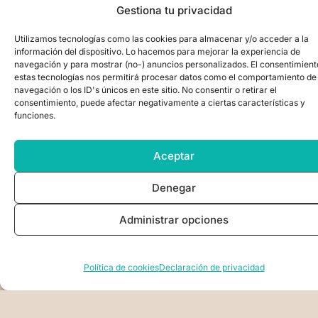
Lo importante a saber es que si tenés planetas en
Gestiona tu privacidad
esas casas, es importante que los explores y
Utilizamos tecnologías como las cookies para almacenar y/o acceder a la
comprendas, porque ahí yacen también
información del dispositivo. Lo hacemos para mejorar la experiencia de
potencialidades latentes
. En este sentido, la
navegación y para mostrar (no-) anuncios personalizados. El consentimient
astrología como lenguaje esotérico puede darte
estas tecnologías nos permitirá procesar datos como el comportamiento de
muchas claves al respecto, y es normal ver a
navegación o los ID's únicos en este sitio. No consentir o retirar el
mucha gente en nuestros cursos online y
consentimiento, puede afectar negativamente a ciertas características y
funciones.
presenciales que se acerca con gran cantidad de
energía en estas casas o en sus signos asociados
(Escorpio y Piscis).
Aceptar
Denegar
Breve guía de casas
Administrar opciones
(I) Casa del Ascendente (ver arriba)
(II) Experiencias con lo material, con la
posesión (bienes materiales) y lo corporal
Política de cookies
Declaración de privacidad
(nuestra primera posesión).
(III) Experiencias de aprendizaje, de juego, y
conexión con pares (amigos, hermanos).